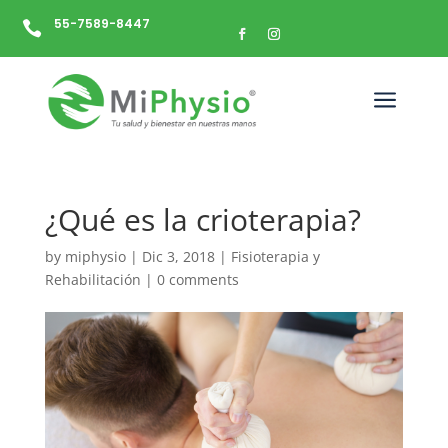
55-7589-8447

a
¿Qué es la crioterapia?
by
miphysio
|
Dic 3, 2018
|
Fisioterapia y
Rehabilitación
|
0 comments