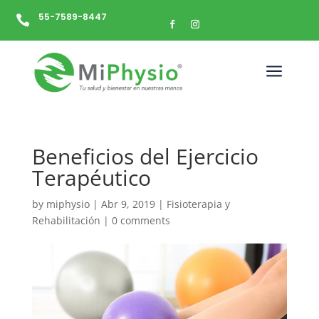
55-7589-8447

a
Beneficios del Ejercicio
Terapéutico
by
miphysio
|
Abr 9, 2019
|
Fisioterapia y
Rehabilitación
|
0 comments