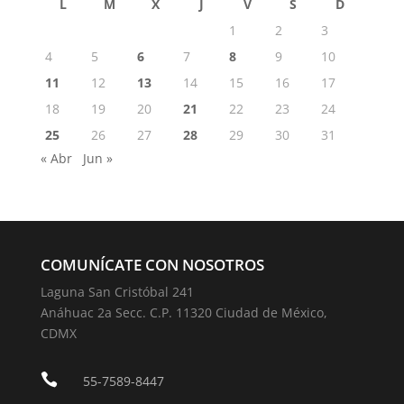
L
M
X
J
V
S
D
1
2
3
4
5
6
7
8
9
10
11
12
13
14
15
16
17
18
19
20
21
22
23
24
25
26
27
28
29
30
31
« Abr
Jun »
COMUNÍCATE CON NOSOTROS
Laguna San Cristóbal 241
Anáhuac 2a Secc. C.P. 11320 Ciudad de México,
CDMX

55-7589-8447