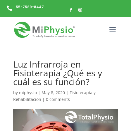
55-7589-8447

a
Luz Infrarroja en
Fisioterapia ¿Qué es y
cuál es su función?
by
miphysio
|
May 8, 2020
|
Fisioterapia y
Rehabilitación
|
0 comments