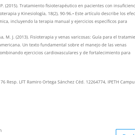
. (2015). Tratamiento fisioterapéutico en pacientes con insuficienc
erapia y Kinesiología, 18(2), 90-96.• Este artículo describe los efe
ónica, incluyendo la terapia manual y ejercicios específicos para
a, M. J. (2013). Fisioterapia y venas varicosas: Guía para el tratami
anamericana. Un texto fundamental sobre el manejo de las venas
combinando ejercicios cardiovasculares y de fortalecimiento para
l
176 Resp. LFT Ramiro Ortega Sánchez Céd. 12264774, IPETH Campu
m