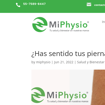
55-7589-8447


contac
In
¿Has sentido tus pier
by
miphysio
|
Jun 21, 2022
|
Salud y Bienestar