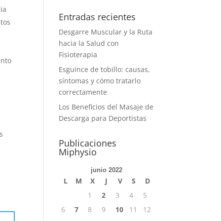
ia
Entradas recientes
ctos
Desgarre Muscular y la Ruta
hacia la Salud con
Fisioterapia
ento
Esguince de tobillo: causas,
síntomas y cómo tratarlo
correctamente
Los Beneficios del Masaje de
Descarga para Deportistas
s
Publicaciones
Miphysio
junio 2022
L
M
X
J
V
S
D
1
2
3
4
5
6
7
8
9
10
11
12