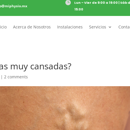

Lun – Vier de 9:00 a 19:00 | Sáb 
to@miphysio.mx
15:00
icio
Acerca de Nosotros
Instalaciones
Servicios
Conta
nas muy cansadas?
|
2 comments