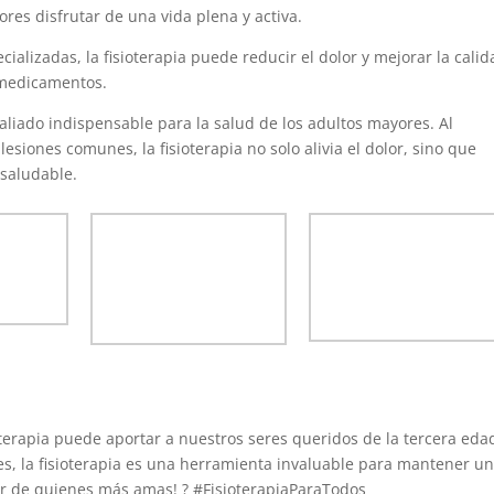
res disfrutar de una vida plena y activa.
cializadas, la fisioterapia puede reducir el dolor y mejorar la cali
 medicamentos.
aliado indispensable para la salud de los adultos mayores. Al
lesiones comunes, la fisioterapia no solo alivia el dolor, sino que
saludable.
ioterapia puede aportar a nuestros seres queridos de la tercera eda
es, la fisioterapia es una herramienta invaluable para mantener u
star de quienes más amas!
?
#FisioterapiaParaTodos