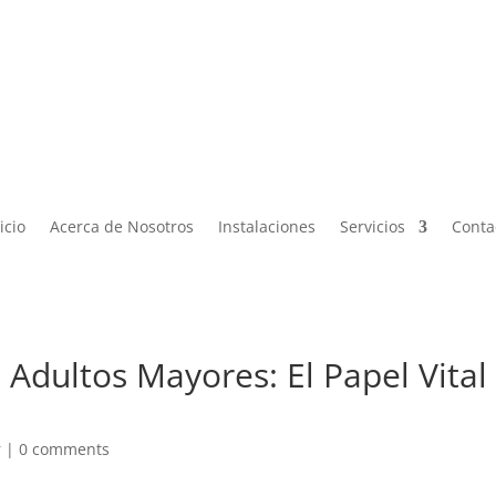

Lun – Vier de 9:00 a 19:00 |
ontacto@miphysio.mx
9:00 a 15:00
icio
Acerca de Nosotros
Instalaciones
Servicios
Conta
Adultos Mayores: El Papel Vital
r
|
0 comments