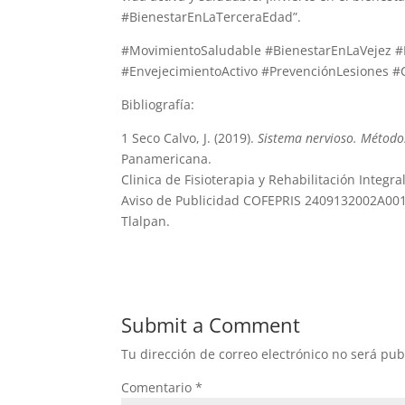
#BienestarEnLaTerceraEdad”.
#MovimientoSaludable #BienestarEnLaVejez #R
#EnvejecimientoActivo #PrevenciónLesiones #C
Bibliografía:
1 Seco Calvo, J. (2019).
Sistema nervioso. Métodos,
Panamericana.
Clinica de Fisioterapia y Rehabilitación Integra
Aviso de Publicidad COFEPRIS 2409132002A00
Tlalpan.
Submit a Comment
Tu dirección de correo electrónico no será pub
Comentario
*