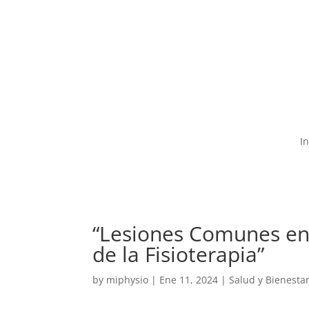
55-7589-8447

c
In
“Lesiones Comunes en 
de la Fisioterapia”
by
miphysio
|
Ene 11, 2024
|
Salud y Bienesta