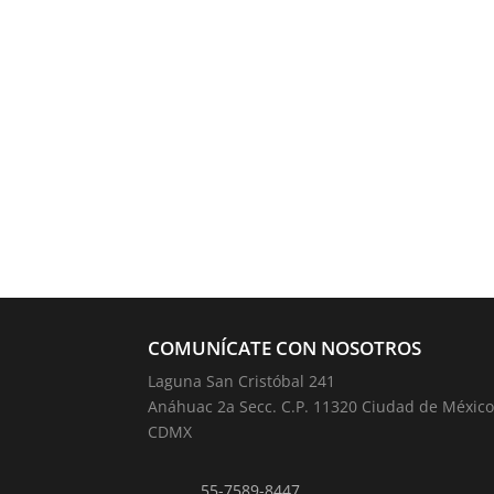
COMUNÍCATE CON NOSOTROS
Laguna San Cristóbal 241
Anáhuac 2a Secc. C.P. 11320 Ciudad de México
CDMX
55-7589-8447