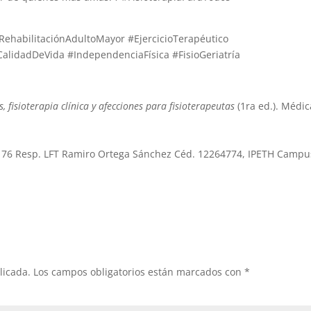
ehabilitaciónAdultoMayor #EjercicioTerapéutico
alidadDeVida #IndependenciaFísica #FisioGeriatría
 fisioterapia clínica y afecciones para fisioterapeutas
(1ra ed.). Médic
l
176 Resp. LFT Ramiro Ortega Sánchez Céd. 12264774, IPETH Campu
licada.
Los campos obligatorios están marcados con
*