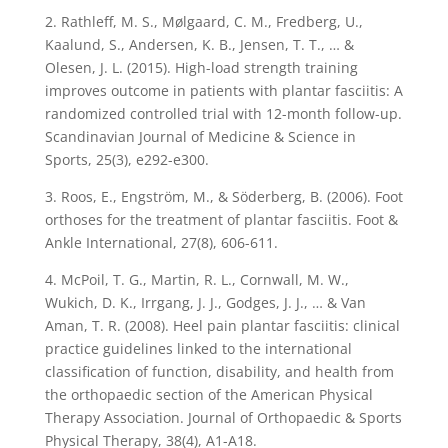
2. Rathleff, M. S., Mølgaard, C. M., Fredberg, U.,
Kaalund, S., Andersen, K. B., Jensen, T. T., … &
Olesen, J. L. (2015). High-load strength training
improves outcome in patients with plantar fasciitis: A
randomized controlled trial with 12-month follow-up.
Scandinavian Journal of Medicine & Science in
Sports, 25(3), e292-e300.
3. Roos, E., Engström, M., & Söderberg, B. (2006). Foot
orthoses for the treatment of plantar fasciitis. Foot &
Ankle International, 27(8), 606-611.
4. McPoil, T. G., Martin, R. L., Cornwall, M. W.,
Wukich, D. K., Irrgang, J. J., Godges, J. J., … & Van
Aman, T. R. (2008). Heel pain plantar fasciitis: clinical
practice guidelines linked to the international
classification of function, disability, and health from
the orthopaedic section of the American Physical
Therapy Association. Journal of Orthopaedic & Sports
Physical Therapy, 38(4), A1-A18.