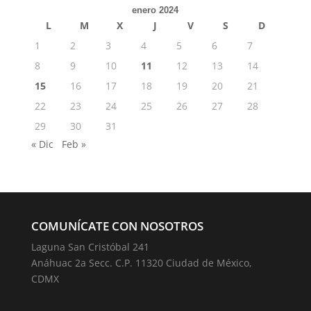
enero 2024
L
M
X
J
V
S
D
1
2
3
4
5
6
7
8
9
10
11
12
13
14
15
16
17
18
19
20
21
22
23
24
25
26
27
28
29
30
31
« Dic
Feb »
COMUNÍCATE CON NOSOTROS
Laguna San Cristóbal 241
Anáhuac 2a Secc. C.P. 11320 Ciudad de México,
CDMX