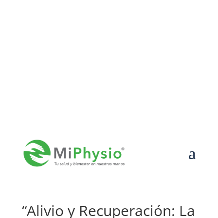
55-7589-8447

contacto@miphysio.mx

Lun – Vier de 9:00 a 19:00 | Sáb de 9:00 a 15:00
a
“Alivio y Recuperación: La