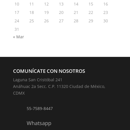
10
11
12
13
14
15
16
17
18
19
20
21
22
23
24
25
26
27
28
29
30
31
« Mar
COMUNÍCATE CON NOSOTROS
Laguna San Cristóbal 241
Anáhuac 2a Secc. C.P. 11320 Ciudad de México,
CDMX
55-7589-8447
Whatsapp