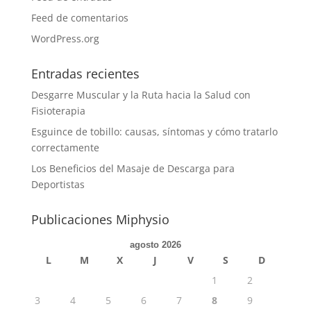
Feed de comentarios
WordPress.org
Entradas recientes
Desgarre Muscular y la Ruta hacia la Salud con
Fisioterapia
Esguince de tobillo: causas, síntomas y cómo tratarlo
correctamente
Los Beneficios del Masaje de Descarga para
Deportistas
Publicaciones Miphysio
agosto 2026
L
M
X
J
V
S
D
1
2
3
4
5
6
7
8
9