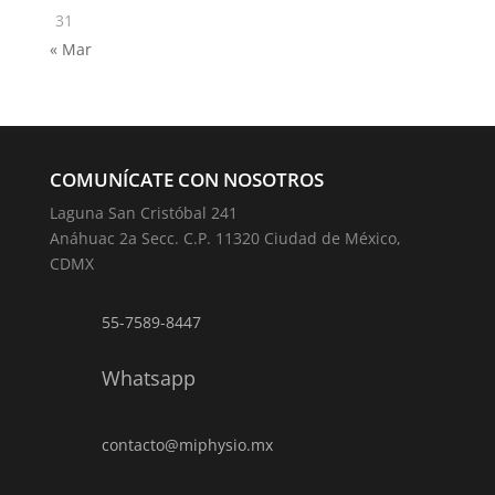
31
« Mar
COMUNÍCATE CON NOSOTROS
Laguna San Cristóbal 241
Anáhuac 2a Secc. C.P. 11320 Ciudad de México,
CDMX
55-7589-8447
Whatsapp
contacto@miphysio.mx