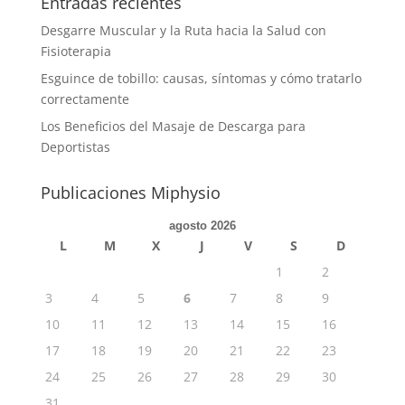
Entradas recientes
Desgarre Muscular y la Ruta hacia la Salud con
Fisioterapia
Esguince de tobillo: causas, síntomas y cómo tratarlo
correctamente
Los Beneficios del Masaje de Descarga para
Deportistas
Publicaciones Miphysio
agosto 2026
L
M
X
J
V
S
D
1
2
3
4
5
6
7
8
9
10
11
12
13
14
15
16
17
18
19
20
21
22
23
24
25
26
27
28
29
30
31