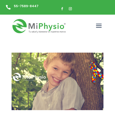
55-7589-8447

a