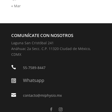
« Mar
COMUNÍCATE CON NOSOTROS
Laguna San Cristóbal 241
Anáhuac 2a Secc. C.P. 11320 Ciudad de México,
CDMX

55-7589-8447
Whatsapp


contacto@miphysio.mx