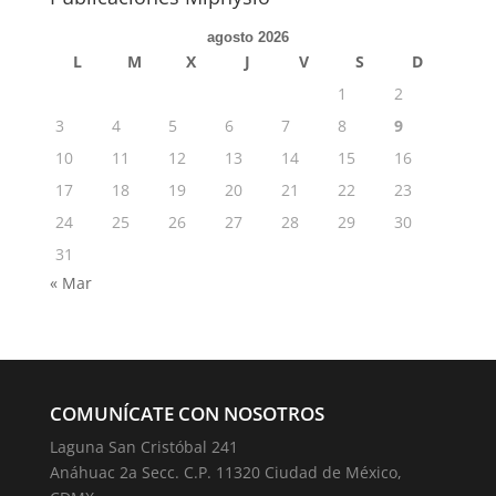
agosto 2026
L
M
X
J
V
S
D
1
2
3
4
5
6
7
8
9
10
11
12
13
14
15
16
17
18
19
20
21
22
23
24
25
26
27
28
29
30
31
« Mar
COMUNÍCATE CON NOSOTROS
Laguna San Cristóbal 241
Anáhuac 2a Secc. C.P. 11320 Ciudad de México,