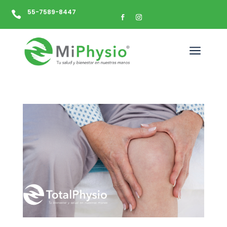
55-7589-8447

a