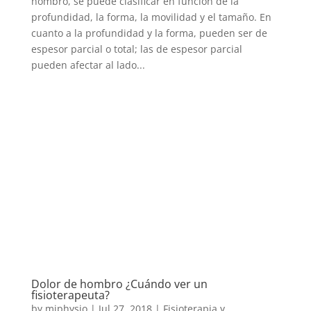
hombro, se puede clasificar en función de la
profundidad, la forma, la movilidad y el tamaño. En
cuanto a la profundidad y la forma, pueden ser de
espesor parcial o total; las de espesor parcial
pueden afectar al lado...
Dolor de hombro ¿Cuándo ver un
fisioterapeuta?
by
miphysio
|
Jul 27, 2018
|
Fisioterapia y