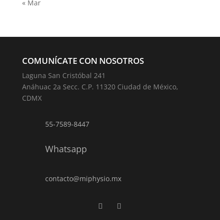
« Mar
COMUNÍCATE CON NOSOTROS
Laguna San Cristóbal 241
Anáhuac 2a Secc. C.P. 11320 Ciudad de México,
CDMX
55-7589-8447
Whatsapp
contacto@miphysio.mx