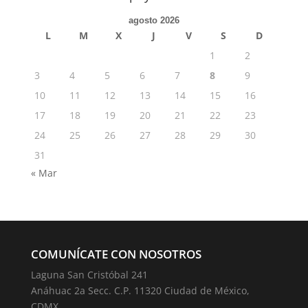
agosto 2026
L
M
X
J
V
S
D
1
2
3
4
5
6
7
8
9
10
11
12
13
14
15
16
17
18
19
20
21
22
23
24
25
26
27
28
29
30
31
« Mar
COMUNÍCATE CON NOSOTROS
Laguna San Cristóbal 241
Anáhuac 2a Secc. C.P. 11320 Ciudad de México,
CDMX