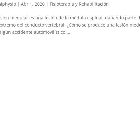
iphysio
|
Abr 1, 2020
|
Fisioterapia y Rehabilitación
esión medular es una lesión de la médula espinal, dañando parte d
extremo del conducto vertebral. ¿Cómo se produce una lesión medu
algún accidente automovilístico,...