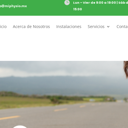

Lun – Vier de 9:00 a 19:00 | Sáb 
to@miphysio.mx
15:00
icio
Acerca de Nosotros
Instalaciones
Servicios
Conta