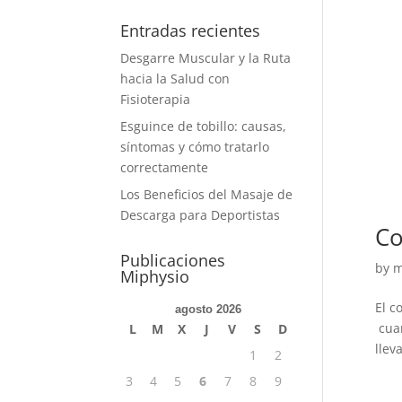
Entradas recientes
Desgarre Muscular y la Ruta
hacia la Salud con
Fisioterapia
Esguince de tobillo: causas,
síntomas y cómo tratarlo
correctamente
Los Beneficios del Masaje de
Descarga para Deportistas
Co
Publicaciones
by
m
Miphysio
El c
agosto 2026
cuan
L
M
X
J
V
S
D
llev
1
2
3
4
5
6
7
8
9