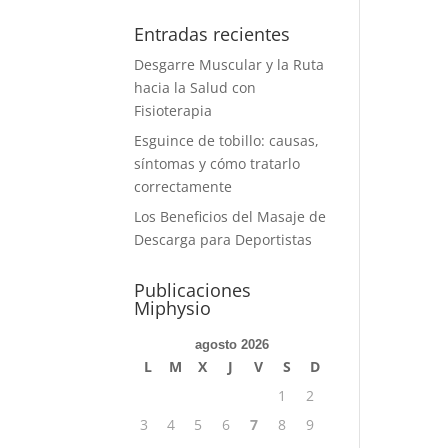
Entradas recientes
Desgarre Muscular y la Ruta
hacia la Salud con
Fisioterapia
Esguince de tobillo: causas,
síntomas y cómo tratarlo
correctamente
Los Beneficios del Masaje de
Descarga para Deportistas
Publicaciones
Miphysio
agosto 2026
L
M
X
J
V
S
D
1
2
3
4
5
6
7
8
9