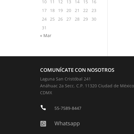
10
11
12
13
14
15
16
17
18
19
20
21
22
23
24
25
26
27
28
29
30
31
« Mar
COMUNÍCATE CON NOSOTROS
Laguna San Cristóbal 241
Anáhuac 2a Secc. C.P. 11320 Ciudad de México
CDMX

55-7589-8447
Whatsapp
