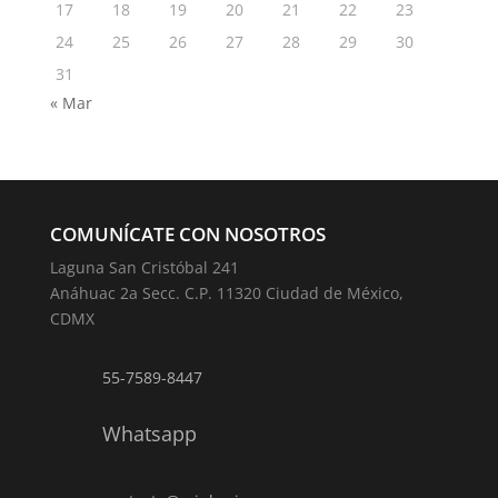
17
18
19
20
21
22
23
24
25
26
27
28
29
30
31
« Mar
COMUNÍCATE CON NOSOTROS
Laguna San Cristóbal 241
Anáhuac 2a Secc. C.P. 11320 Ciudad de México,
CDMX
55-7589-8447
Whatsapp