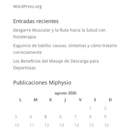
WordPress.org
Entradas recientes
Desgarre Muscular y la Ruta hacia la Salud con
Fisioterapia
Esguince de tobillo: causas, síntomas y cómo tratarlo
correctamente
Los Beneficios del Masaje de Descarga para
Deportistas
Publicaciones Miphysio
agosto 2026
L
M
X
J
V
S
D
1
2
3
4
5
6
7
8
9
10
11
12
13
14
15
16