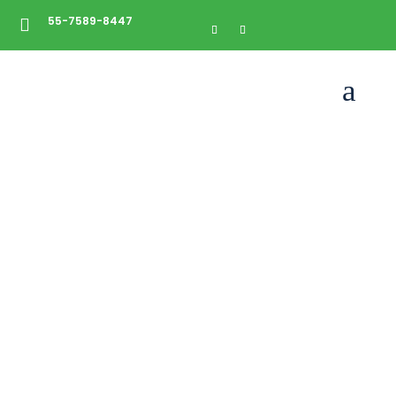
55-7589-8447

a