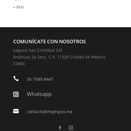
« Mar
COMUNÍCATE CON NOSOTROS
Laguna San Cristóbal 241
Anáhuac 2a Secc. C.P. 11320 Ciudad de México,
CDMX

55-7589-8447
Whatsapp


contacto@miphysio.mx