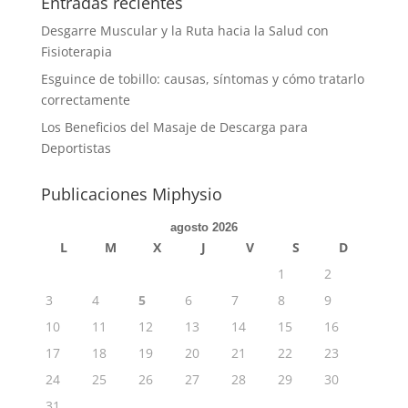
Entradas recientes
Desgarre Muscular y la Ruta hacia la Salud con
Fisioterapia
Esguince de tobillo: causas, síntomas y cómo tratarlo
correctamente
Los Beneficios del Masaje de Descarga para
Deportistas
Publicaciones Miphysio
agosto 2026
L
M
X
J
V
S
D
1
2
3
4
5
6
7
8
9
10
11
12
13
14
15
16
17
18
19
20
21
22
23
24
25
26
27
28
29
30
31