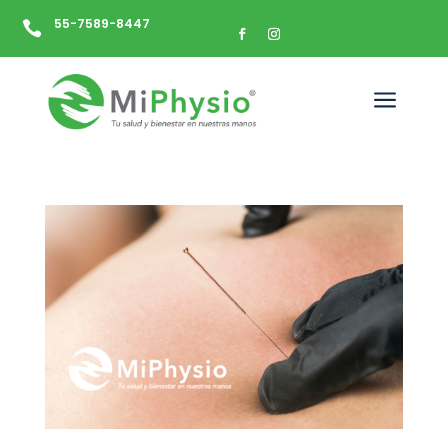
55-7589-8447

a