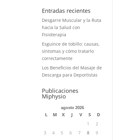
Entradas recientes
Desgarre Muscular y la Ruta
hacia la Salud con
Fisioterapia
Esguince de tobillo: causas,
síntomas y cómo tratarlo
correctamente
Los Beneficios del Masaje de
Descarga para Deportistas
Publicaciones
Miphysio
agosto 2026
L
M
X
J
V
S
D
1
2
3
4
5
6
7
8
9