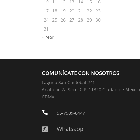
10
11
12
13
14
15
16
17
18
19
20
21
22
23
24
25
26
27
28
29
30
31
« Mar
COMUNÍCATE CON NOSOTROS
Laguna San Cristóbal 241
Anáhuac 2a Secc. C.P. 11320 Ciudad de México
CDMX

55-7589-8447
Whatsapp
