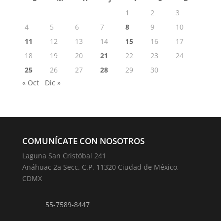
1
2
3
4
5
6
7
8
9
10
11
12
13
14
15
16
17
18
19
20
21
22
23
24
25
26
27
28
29
30
« Oct
Dic »
COMUNÍCATE CON NOSOTROS
Laguna San Cristóbal 241
Anáhuac 2a Secc. C.P. 11320 Ciudad de México,
CDMX
55-7589-8447