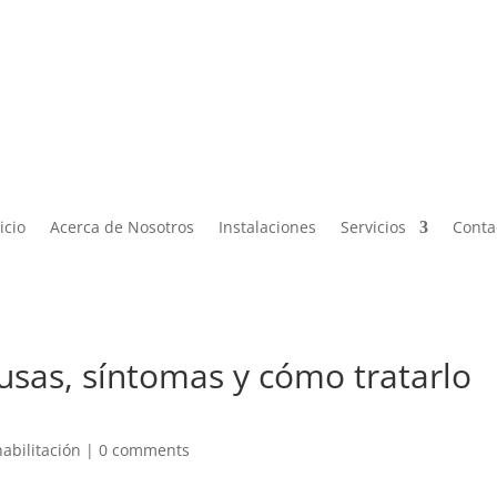

Lun – Vier de 9:00 a 19:00 |
ontacto@miphysio.mx
9:00 a 15:00
icio
Acerca de Nosotros
Instalaciones
Servicios
Conta
ausas, síntomas y cómo tratarlo
habilitación
|
0 comments