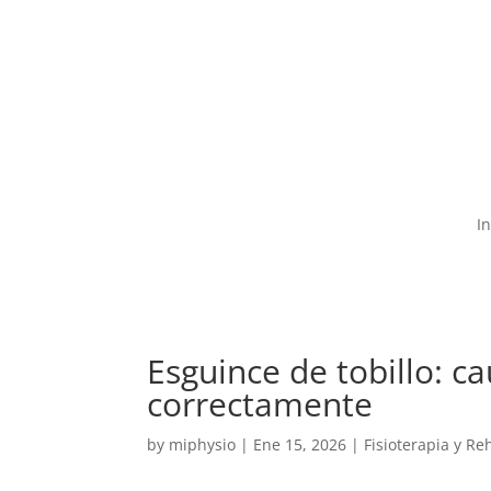
55-7589-8447

c
In
Esguince de tobillo: c
correctamente
by
miphysio
|
Ene 15, 2026
|
Fisioterapia y Re