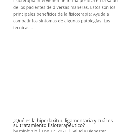
fisioterapia intervienen de forma positiva en la salud
de los pacientes de diversas maneras. Estos son los
principales beneficios de la fisioterapia: Ayuda a
combatir los síntomas de algunas patologías: Las
técnicas...
¿Qué es la hiperlaxitud ligamentaria y cuál es
su tratamiento fisioterapéutico?
by
miphysio
|
Ene 12, 2021
|
Salud y Bienestar