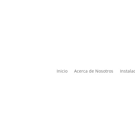

Lun – Vier de 9:00 a 19:00 |
ontacto@miphysio.mx
9:00 a 15:00
Inicio
Acerca de Nosotros
Instala