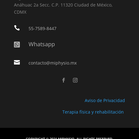
Anáhuac 2a Secc. C.P. 11320 Ciudad de México,
CDMX

55-7589-8447
Whatsapp


contacto@miphysio.mx
Aviso de Privacidad
Terapia física y rehabilitación
COPYRIGHT © 2021 MIPHYSIO. ALL RIGHTS RESERVED.