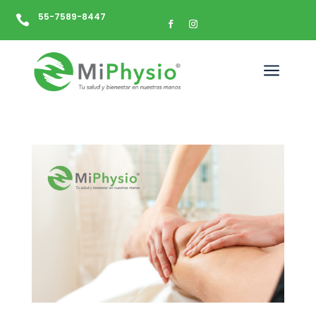
55-7589-8447

a