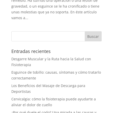
remedio. Ha sufrido una operación o una lesión de
gravedad, o un esguince se le ha cronificado o tiene
unas molestias que ya no soporta. En éste artículo
vamos a...
Entradas recientes
Desgarre Muscular y la Ruta hacia la Salud con
Fisioterapia
Esguince de tobillo: causas, síntomas y cómo tratarlo
correctamente
Los Beneficios del Masaje de Descarga para
Deportistas
Cervicalgia: cómo la fisioterapia puede ayudarte a
aliviar el dolor de cuello
¿Por qué duele el codo? Una mirada a las causas y