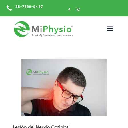
55-7589-8447

a
Lesión del Nervio Occipital