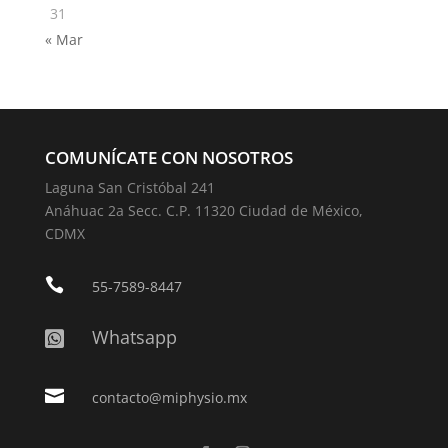
31
« Mar
COMUNÍCATE CON NOSOTROS
Laguna San Cristóbal 241
Anáhuac 2a Secc. C.P. 11320 Ciudad de México,
CDMX

55-7589-8447
Whatsapp


contacto@miphysio.mx