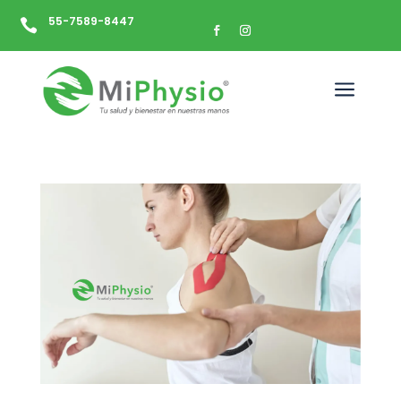
55-7589-8447

a