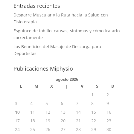
Entradas recientes
Desgarre Muscular y la Ruta hacia la Salud con
Fisioterapia
Esguince de tobillo: causas, síntomas y cómo tratarlo
correctamente
Los Beneficios del Masaje de Descarga para
Deportistas
Publicaciones Miphysio
agosto 2026
L
M
X
J
V
S
D
1
2
3
4
5
6
7
8
9
10
11
12
13
14
15
16
17
18
19
20
21
22
23
24
25
26
27
28
29
30