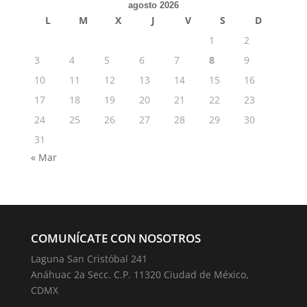
agosto 2026
L
M
X
J
V
S
D
1
2
3
4
5
6
7
8
9
10
11
12
13
14
15
16
17
18
19
20
21
22
23
24
25
26
27
28
29
30
31
« Mar
COMUNÍCATE CON NOSOTROS
Laguna San Cristóbal 241
Anáhuac 2a Secc. C.P. 11320 Ciudad de México,
CDMX