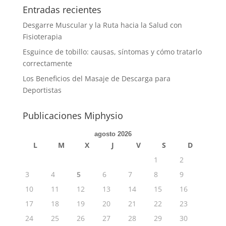
Entradas recientes
Desgarre Muscular y la Ruta hacia la Salud con
Fisioterapia
Esguince de tobillo: causas, síntomas y cómo tratarlo
correctamente
Los Beneficios del Masaje de Descarga para
Deportistas
Publicaciones Miphysio
agosto 2026
L
M
X
J
V
S
D
1
2
3
4
5
6
7
8
9
10
11
12
13
14
15
16
17
18
19
20
21
22
23
24
25
26
27
28
29
30