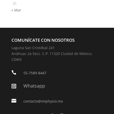
31
« Mar
COMUNÍCATE CON NOSOTROS
Laguna San Cristóbal 241
Anáhuac 2a Secc. C.P. 11320 Ciudad de México,
CDMX

55-7589-8447
Whatsapp


contacto@miphysio.mx