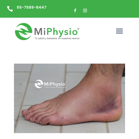
55-7589-8447

a