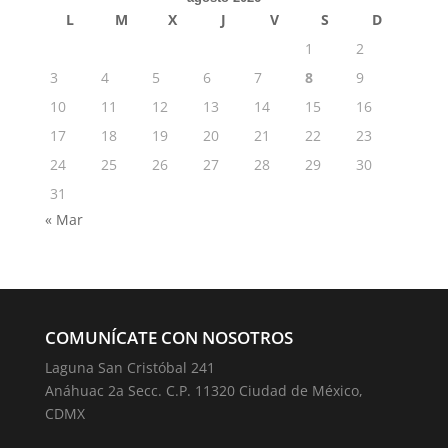
L
M
X
J
V
S
D
1
2
3
4
5
6
7
8
9
10
11
12
13
14
15
16
17
18
19
20
21
22
23
24
25
26
27
28
29
30
31
« Mar
COMUNÍCATE CON NOSOTROS
Laguna San Cristóbal 241
Anáhuac 2a Secc. C.P. 11320 Ciudad de México,
CDMX