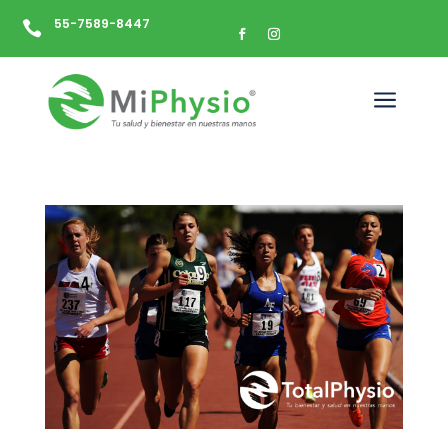
55-7589-8447

a