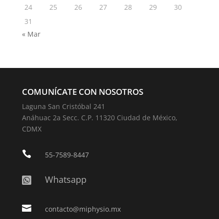
24
25
26
27
28
29
30
31
« Mar
COMUNÍCATE CON NOSOTROS
Laguna San Cristóbal 241
Anáhuac 2a Secc. C.P. 11320 Ciudad de México,
CDMX

55-7589-8447
Whatsapp


contacto@miphysio.mx