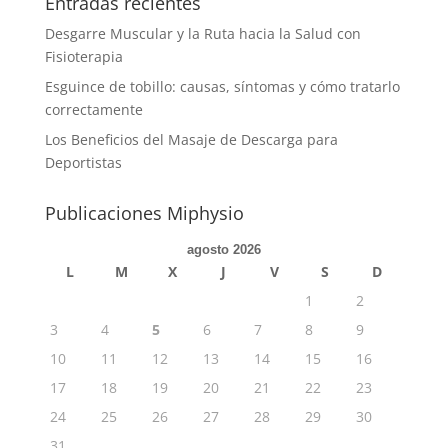
Entradas recientes
Desgarre Muscular y la Ruta hacia la Salud con
Fisioterapia
Esguince de tobillo: causas, síntomas y cómo tratarlo
correctamente
Los Beneficios del Masaje de Descarga para
Deportistas
Publicaciones Miphysio
agosto 2026
L
M
X
J
V
S
D
1
2
3
4
5
6
7
8
9
10
11
12
13
14
15
16
17
18
19
20
21
22
23
24
25
26
27
28
29
30
31