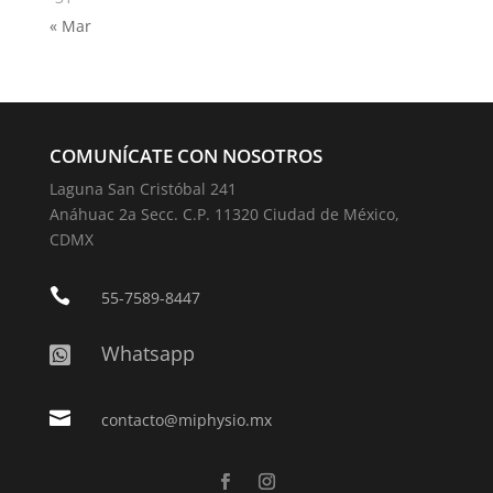
« Mar
COMUNÍCATE CON NOSOTROS
Laguna San Cristóbal 241
Anáhuac 2a Secc. C.P. 11320 Ciudad de México,
CDMX

55-7589-8447
Whatsapp


contacto@miphysio.mx