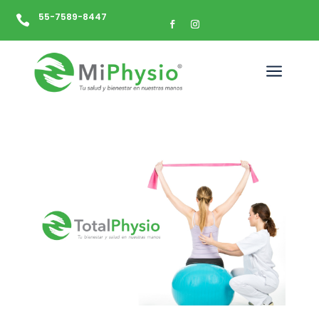
55-7589-8447

a