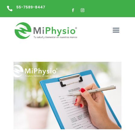
55-7589-8447

a