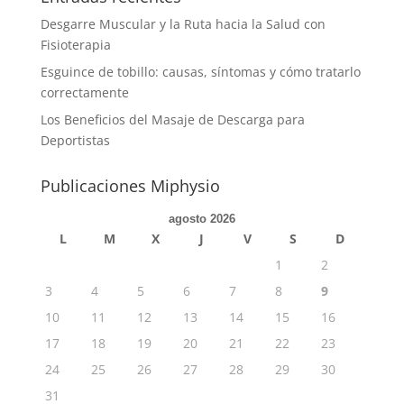
Desgarre Muscular y la Ruta hacia la Salud con
Fisioterapia
Esguince de tobillo: causas, síntomas y cómo tratarlo
correctamente
Los Beneficios del Masaje de Descarga para
Deportistas
Publicaciones Miphysio
agosto 2026
L
M
X
J
V
S
D
1
2
3
4
5
6
7
8
9
10
11
12
13
14
15
16
17
18
19
20
21
22
23
24
25
26
27
28
29
30
31