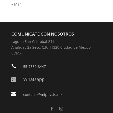
« Mar
COMUNÍCATE CON NOSOTROS
Laguna San Cristóbal 241
Anáhuac 2a Secc. C.P. 11320 Ciudad de México,
CDMX

55-7589-8447
Whatsapp


contacto@miphysio.mx