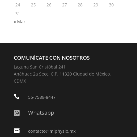
24
25
26
27
28
29
30
31
« Mar
COMUNÍCATE CON NOSOTROS
Laguna San Cristóbal 241
Anáhuac 2a Secc. C.P. 11320 Ciudad de México,
CDMX

55-7589-8447
Whatsapp


contacto@miphysio.mx