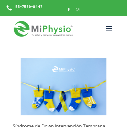
55-7589-8447

a
Síndrome de Down Intervención Temprana