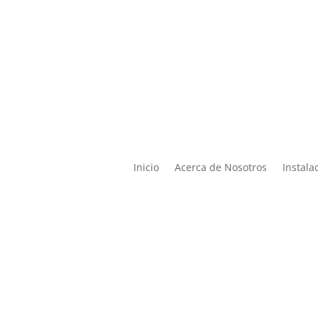

Lun – Vier de 9:00 a 19:00 |
ontacto@miphysio.mx
9:00 a 15:00
Inicio
Acerca de Nosotros
Instala