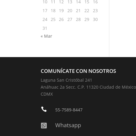
10
11
12
13
14
15
16
17
18
19
20
21
22
23
24
25
26
27
28
29
30
31
« Mar
COMUNÍCATE CON NOSOTROS
Laguna San Cristóbal 241
Anáhuac 2a Secc. C.P. 11320 Ciudad de México
CDMX

55-7589-8447
Whatsapp
