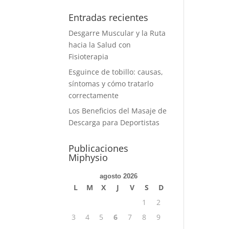
Entradas recientes
Desgarre Muscular y la Ruta
hacia la Salud con
Fisioterapia
Esguince de tobillo: causas,
síntomas y cómo tratarlo
correctamente
Los Beneficios del Masaje de
Descarga para Deportistas
Publicaciones
Miphysio
agosto 2026
L
M
X
J
V
S
D
1
2
3
4
5
6
7
8
9