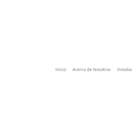

Lun – Vier de 9:00 a 19:00 |
ontacto@miphysio.mx
9:00 a 15:00
Inicio
Acerca de Nosotros
Instala