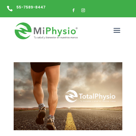
55-7589-8447

a