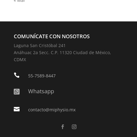
« Mar
COMUNÍCATE CON NOSOTROS
Laguna San Cristóbal 241
Anáhuac 2a Secc. C.P. 11320 Ciudad de México,
CDMX

55-7589-8447
Whatsapp


contacto@miphysio.mx