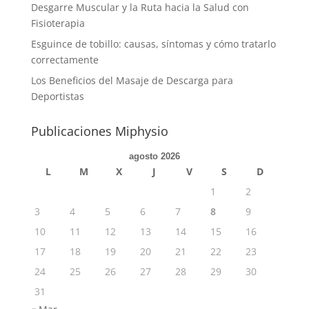
Desgarre Muscular y la Ruta hacia la Salud con
Fisioterapia
Esguince de tobillo: causas, síntomas y cómo tratarlo
correctamente
Los Beneficios del Masaje de Descarga para
Deportistas
Publicaciones Miphysio
agosto 2026
L
M
X
J
V
S
D
1
2
3
4
5
6
7
8
9
10
11
12
13
14
15
16
17
18
19
20
21
22
23
24
25
26
27
28
29
30
31