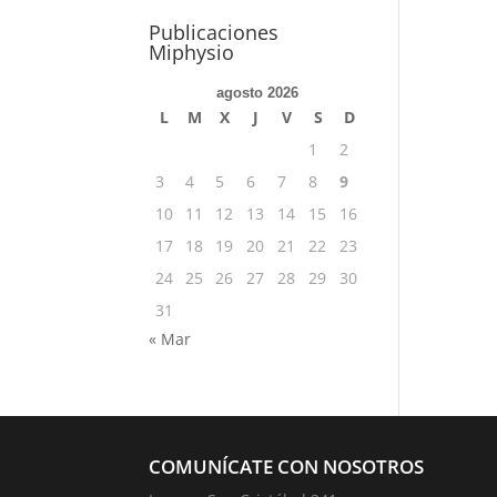
Publicaciones
Miphysio
agosto 2026
L
M
X
J
V
S
D
1
2
3
4
5
6
7
8
9
10
11
12
13
14
15
16
17
18
19
20
21
22
23
24
25
26
27
28
29
30
31
« Mar
COMUNÍCATE CON NOSOTROS