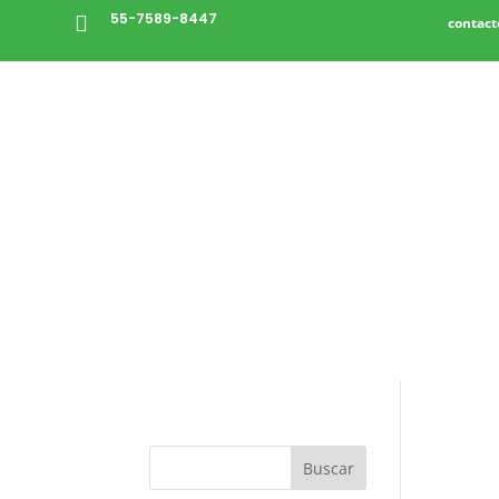
55-7589-8447

contac