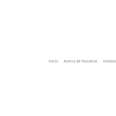

Lun – Vier de 9:00 a 19:00 |
ontacto@miphysio.mx
9:00 a 15:00
Inicio
Acerca de Nosotros
Instala