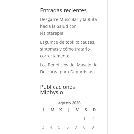
Entradas recientes
Desgarre Muscular y la Ruta
hacia la Salud con
Fisioterapia
Esguince de tobillo: causas,
síntomas y cómo tratarlo
correctamente
Los Beneficios del Masaje de
Descarga para Deportistas
Publicaciones
Miphysio
agosto 2026
L
M
X
J
V
S
D
1
2
3
4
5
6
7
8
9