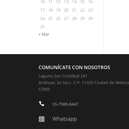
10
11
12
13
14
15
16
17
18
19
20
21
22
23
24
25
26
27
28
29
30
31
« Mar
COMUNÍCATE CON NOSOTROS
Laguna San Cristóbal 241
Anáhuac 2a Secc. C.P. 11320 Ciudad de México
CDMX

55-7589-8447
Whatsapp
