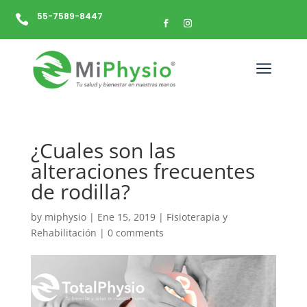
55-7589-8447

a
¿Cuales son las
alteraciones frecuentes
de rodilla?
by
miphysio
|
Ene 15, 2019
|
Fisioterapia y
Rehabilitación
|
0 comments