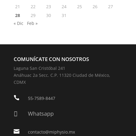
21
22
23
24
25
26
27
28
29
30
31
« Dic
Feb »
COMUNÍCATE CON NOSOTROS
Laguna San Cristóbal 241
Anáhuac 2a Secc. C.P. 11320 Ciudad de México,
CDMX

55-7589-8447
Whatsapp


contacto@miphysio.mx