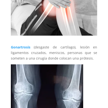
Gonartrosis
(desgaste de cartílago), lesión en
ligamentos cruzados, meniscos, personas que se
someten a una cirugía donde colocan una prótesis.