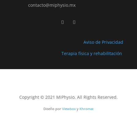
contacto@miphysio.mx
Aviso de Privacidad
Terapia física y rehabilitación
Copyright © 2021 MiPhysio. All Rights Reserved.
Diseño por
Viewbox
y
Khromat