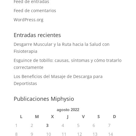
Feed de entradas
Feed de comentarios
WordPress.org
Entradas recientes
Desgarre Muscular y la Ruta hacia la Salud con
Fisioterapia
Esguince de tobillo: causas, síntomas y cómo tratarlo
correctamente
Los Beneficios del Masaje de Descarga para
Deportistas
Publicaciones Miphysio
agosto 2022
L
M
X
J
V
S
D
1
2
3
4
5
6
7
8
9
10
11
12
13
14