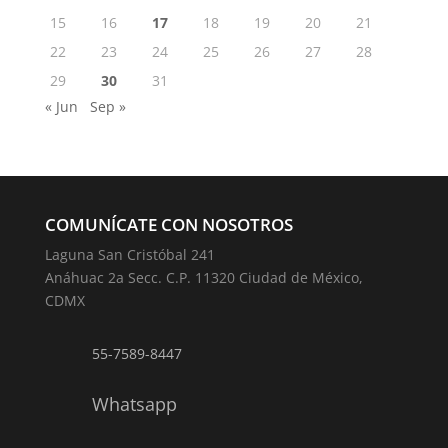
15
16
17
18
19
20
21
22
23
24
25
26
27
28
29
30
31
« Jun
Sep »
COMUNÍCATE CON NOSOTROS
Laguna San Cristóbal 241
Anáhuac 2a Secc. C.P. 11320 Ciudad de México,
CDMX
55-7589-8447
Whatsapp