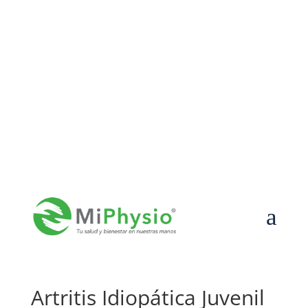
55-7589-8447

contacto@miphysio.mx

Lun – Vier de 9:00 a 19:00 | Sáb de 9:00 a 15:00
a
Artritis Idiopática Juvenil