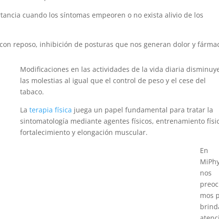
ancia cuando los síntomas empeoren o no exista alivio de los
a con reposo, inhibición de posturas que nos generan dolor y fárma
Modificaciones en las actividades de la vida diaria disminuy
las molestias al igual que el control de peso y el cese del
tabaco.
La
terapia física
juega un papel fundamental para tratar la
sintomatología mediante agentes físicos, entrenamiento físi
fortalecimiento y elongación muscular.
En
MiPhy
nos
preo
mos 
brind
atenc