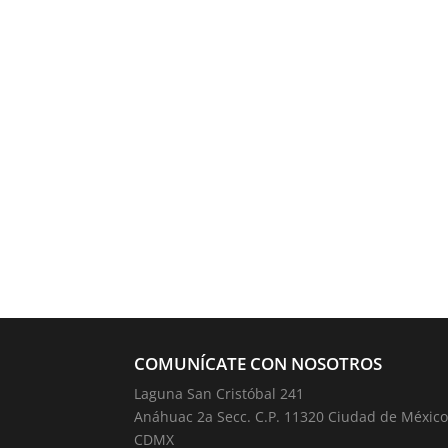
COMUNÍCATE CON NOSOTROS
Laguna San Cristóbal 241
Anáhuac 2a Secc. C.P. 11320 Ciudad de México
CDMX