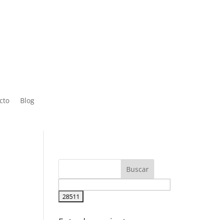
 Sáb de
cto
Blog