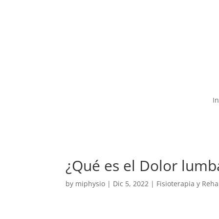
55-7589-8447

c
In
¿Qué es el Dolor lumba
by
miphysio
|
Dic 5, 2022
|
Fisioterapia y Reha