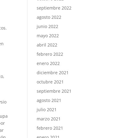
septiembre 2022
agosto 2022
junio 2022
cos.
mayo 2022
en
abril 2022
febrero 2022
enero 2022
diciembre 2021
co,
octubre 2021
septiembre 2021
agosto 2021
sio
julio 2021
cupa
marzo 2021
por
febrero 2021
ar
ión
enero 2021