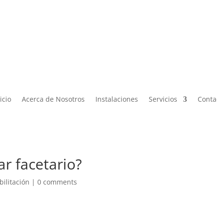

Lun – Vier de 9:00 a 19:00 |
ontacto@miphysio.mx
9:00 a 15:00
icio
Acerca de Nosotros
Instalaciones
Servicios
Conta
r facetario?
bilitación
|
0 comments