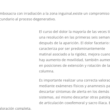
lumbosacra con irradiación a la zona inguinal,existe un compromiso
secundario al proceso degenerativo.
El curso del dolor la mayoría de las veces t
una resolución en las primeras seis sema
después de la aparición. El dolor facetario
caracteriza por ser predominantemente
matinal asociado a la rigidez, mejora cuan
hay aumento de movilidad, también aume
en posiciones de extensión y rotación de l
columna.
Es importante realizar una correcta valora
mediante exámenes físicos y anamnesis p
descartar síntomas de alerta en los demás
sistemas, así mismo descartar otras patolo
de articulación coxofemoral y sacro ilíaca. 
aloración completa.