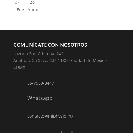
27
28
« Ene
Abr »
COMUNÍCATE CON NOSOTROS
Laguna San Cristóbal 241
Anáhuac 2a Secc. C.P. 11320 Ciudad de México,
CDMX
55-7589-8447
Whatsapp
contacto@miphysio.mx