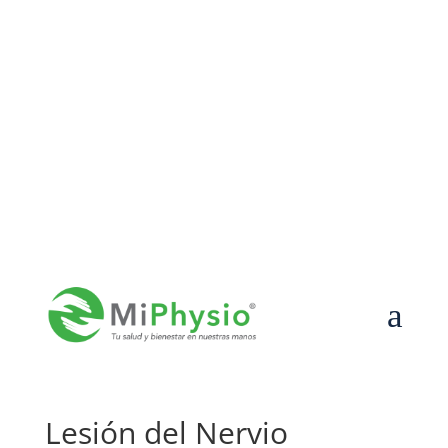
55-7589-8447

contacto@miphysio.mx

Lun – Vier de 9:00 a 19:00 | Sáb de 9:00 a 15:00
a
Lesión del Nervio