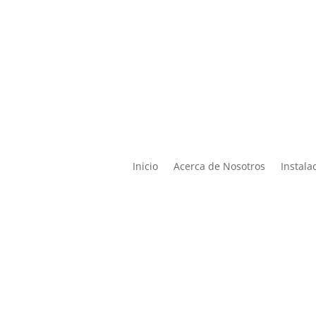

Lun – Vier de 9:00 a 19:00 |
ontacto@miphysio.mx
9:00 a 15:00
Inicio
Acerca de Nosotros
Instala