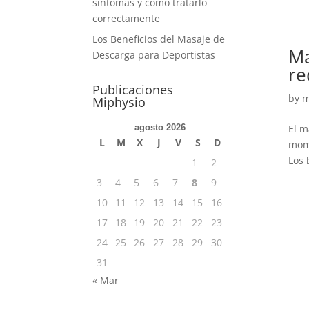
síntomas y cómo tratarlo
correctamente
Los Beneficios del Masaje de
Ma
Descarga para Deportistas
re
Publicaciones
by
m
Miphysio
agosto 2026
El m
L
M
X
J
V
S
D
mome
Los 
1
2
3
4
5
6
7
8
9
10
11
12
13
14
15
16
17
18
19
20
21
22
23
24
25
26
27
28
29
30
31
« Mar