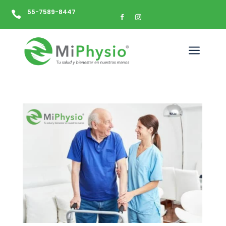
55-7589-8447

a