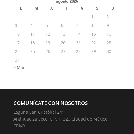
agosto 2026
L
M
X
J
V
S
D
1
2
3
4
5
6
7
8
9
10
11
12
13
14
15
16
17
18
19
20
21
22
23
24
25
26
27
28
29
30
31
« Mar
COMUNÍCATE CON NOSOTROS
Laguna San Cristóbal 241
Anáhuac 2a Secc. C.P. 11320 Ciudad de México,
CDMX