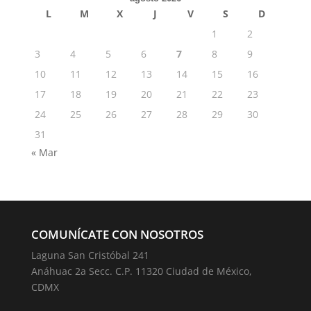
L
M
X
J
V
S
D
1
2
3
4
5
6
7
8
9
10
11
12
13
14
15
16
17
18
19
20
21
22
23
24
25
26
27
28
29
30
31
« Mar
COMUNÍCATE CON NOSOTROS
Laguna San Cristóbal 241
Anáhuac 2a Secc. C.P. 11320 Ciudad de México,
CDMX