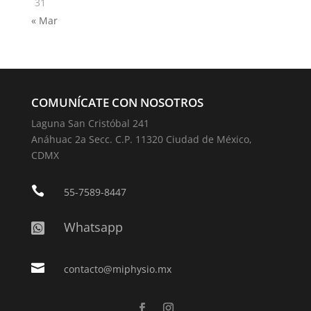
31
« Mar
COMUNÍCATE CON NOSOTROS
Laguna San Cristóbal 241
Anáhuac 2a Secc. C.P. 11320 Ciudad de México,
CDMX

55-7589-8447
Whatsapp


contacto@miphysio.mx