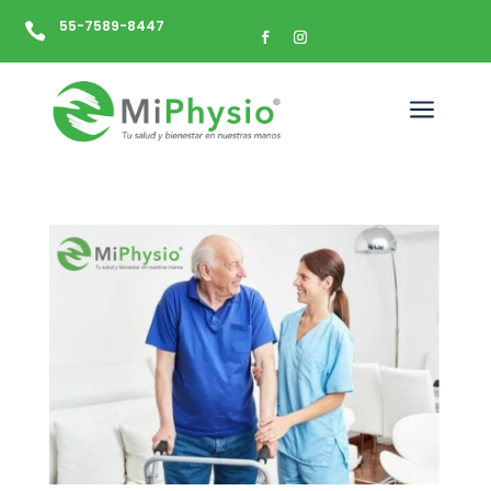
55-7589-8447

a