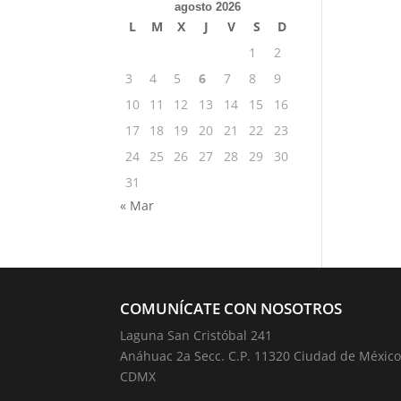
agosto 2026
L
M
X
J
V
S
D
1
2
3
4
5
6
7
8
9
10
11
12
13
14
15
16
17
18
19
20
21
22
23
24
25
26
27
28
29
30
31
« Mar
COMUNÍCATE CON NOSOTROS
Laguna San Cristóbal 241
Anáhuac 2a Secc. C.P. 11320 Ciudad de México
CDMX