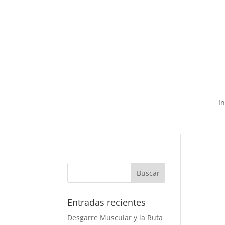
55-7589-8447

c
In
Entradas recientes
Desgarre Muscular y la Ruta