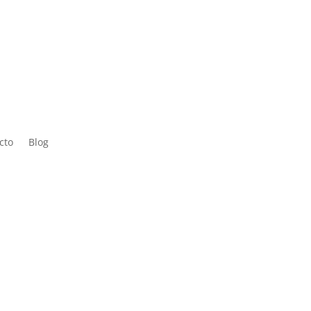
 Sáb de
cto
Blog