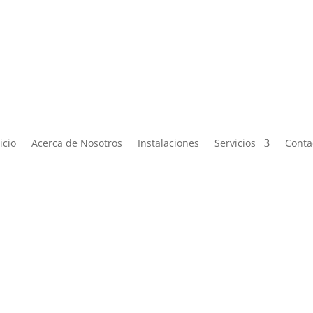

Lun – Vier de 9:00 a 19:00 |
ontacto@miphysio.mx
9:00 a 15:00
icio
Acerca de Nosotros
Instalaciones
Servicios
Conta