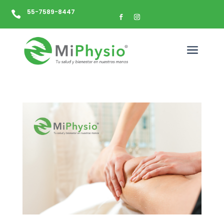
55-7589-8447

a