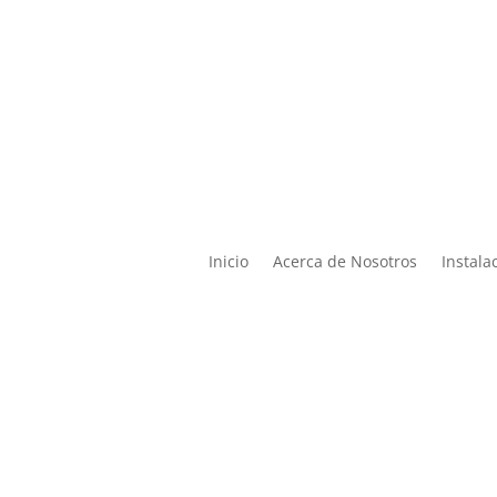

Lun – Vier de 9:00 a 19:00 |
ontacto@miphysio.mx
9:00 a 15:00
Inicio
Acerca de Nosotros
Instala