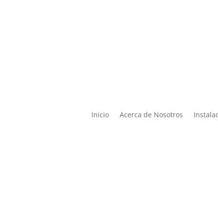

Lun – Vier de 9:00 a 19:00 |
ontacto@miphysio.mx
9:00 a 15:00
Inicio
Acerca de Nosotros
Instala